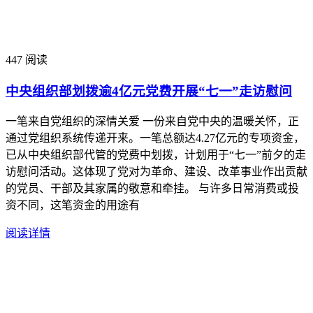
447 阅读
中央组织部划拨逾4亿元党费开展“七一”走访慰问
一笔来自党组织的深情关爱 一份来自党中央的温暖关怀，正
通过党组织系统传递开来。一笔总额达4.27亿元的专项资金，
已从中央组织部代管的党费中划拨，计划用于“七一”前夕的走
访慰问活动。这体现了党对为革命、建设、改革事业作出贡献
的党员、干部及其家属的敬意和牵挂。 与许多日常消费或投
资不同，这笔资金的用途有
阅读详情