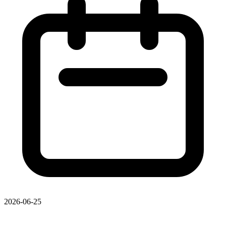
2026-06-25