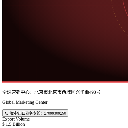
全球营销中心：北京市北京市西城区兴华街493号
Global Marketing Center
📞
海外/出口业务专线：17099309150
Export Volume
$ 1.5 Billion