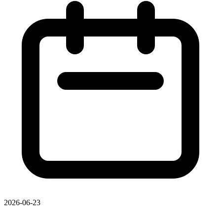
2026-06-23