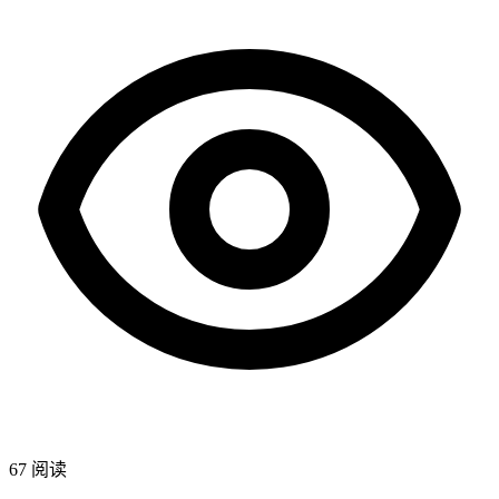
67 阅读